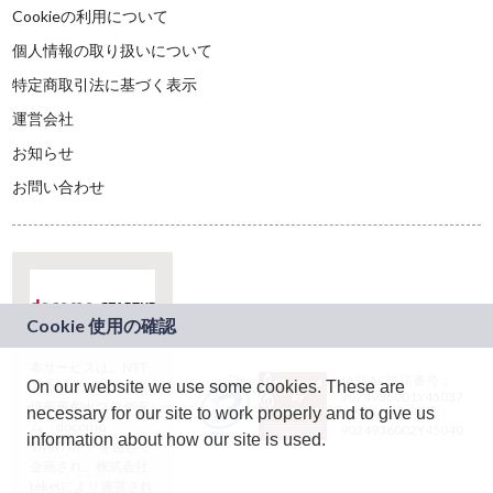
Cookieの利用について
個人情報の取り扱いについて
特定商取引法に基づく表示
運営会社
お知らせ
お問い合わせ
本サービスは、NTT
JASRAC許諾番号：
On our website we use some cookies. These are
ドコモグループの新
9024936001Y45037
規事業創出プログラ
necessary for our site to work properly and to give us
JASRAC許諾番号：
ム「docomo
9024936002Y45040
information about how our site is used.
STARTUP」を通じて
企画され、株式会社
teketにより運営され