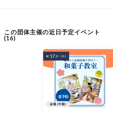
この団体主催の近日予定イベント
(16)
17
8/
月
+ 他 2
会場 (中国)