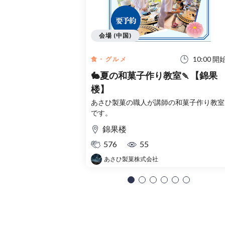
会場 (中国)
10:00 開
食・グルメ
🐇夏の和菓子作り教室🍡【錦果
楼】
あさひ製菓の職人が講師の和菓子作り教室
です。
錦果楼
576
55
あさひ製菓株式会社