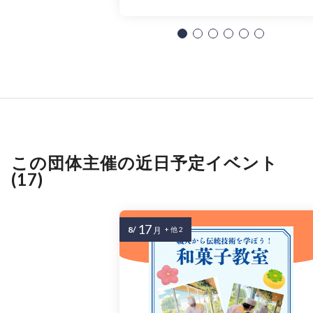
この団体主催の近日予定イベント
(17)
17
8/
月
+ 他 2