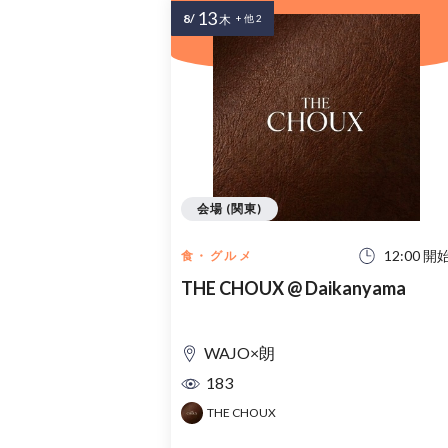
13
8/
木
+ 他 2
会場 (関東)
12:00 開
食・グルメ
THE CHOUX @ Daikanyama
WAJO×朗
183
THE CHOUX