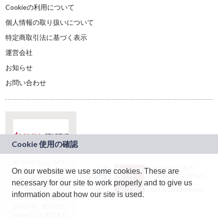
Cookieの利用について
個人情報の取り扱いについて
特定商取引法に基づく表示
運営会社
お知らせ
お問い合わせ
本サービスは、NTT
JASRAC許諾番号：
On our website we use some cookies. These are
ドコモグループの新
9024936001Y45037
規事業創出プログラ
necessary for our site to work properly and to give us
JASRAC許諾番号：
ム「docomo
9024936002Y45040
information about how our site is used.
STARTUP」を通じて
企画され、株式会社
teketにより運営され