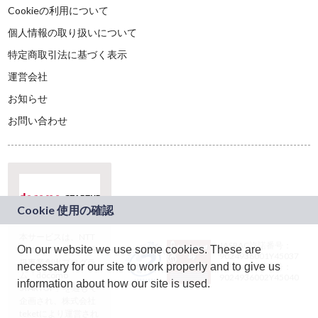
Cookieの利用について
個人情報の取り扱いについて
特定商取引法に基づく表示
運営会社
お知らせ
お問い合わせ
本サービスは、NTT
JASRAC許諾番号：
On our website we use some cookies. These are
ドコモグループの新
9024936001Y45037
規事業創出プログラ
necessary for our site to work properly and to give us
JASRAC許諾番号：
ム「docomo
9024936002Y45040
information about how our site is used.
STARTUP」を通じて
企画され、株式会社
teketにより運営され