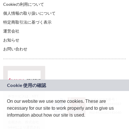
Cookieの利用について
個人情報の取り扱いについて
特定商取引法に基づく表示
運営会社
お知らせ
お問い合わせ
本サービスは、NTT
JASRAC許諾番号：
On our website we use some cookies. These are
ドコモグループの新
9024936001Y45037
規事業創出プログラ
necessary for our site to work properly and to give us
JASRAC許諾番号：
ム「docomo
9024936002Y45040
information about how our site is used.
STARTUP」を通じて
企画され、株式会社
teketにより運営され