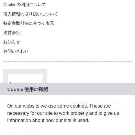
Cookieの利用について
個人情報の取り扱いについて
特定商取引法に基づく表示
運営会社
お知らせ
お問い合わせ
本サービスは、NTT
JASRAC許諾番号：
On our website we use some cookies. These are
ドコモグループの新
9024936001Y45037
規事業創出プログラ
necessary for our site to work properly and to give us
JASRAC許諾番号：
ム「docomo
9024936002Y45040
information about how our site is used.
STARTUP」を通じて
企画され、株式会社
teketにより運営され