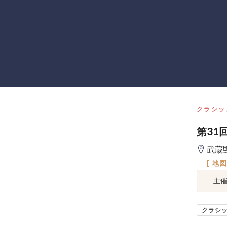
クラシッ
第31
武蔵
[ 地
主
クラシ