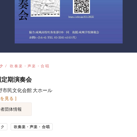
ク
吹奏楽・声楽・合唱
回定期演奏会
野市民文化会館 大ホール
図を見る ]
催者団体情報
ック
吹奏楽・声楽・合唱