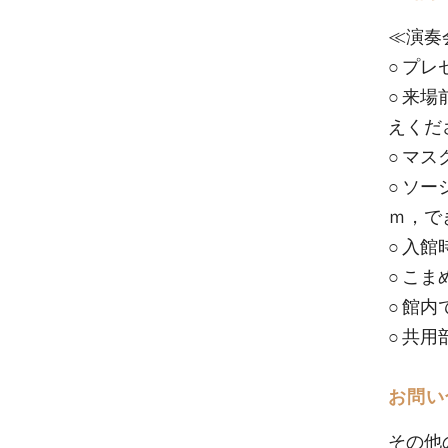
≪演奏
○ プ
○ 来
えくだ
○ マ
○ ソ
ｍ，で
○ 入
○ こ
○ 館
○ 共
お問い
その他