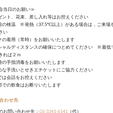
会当日のお願い≫
レゼント、花束、差し入れ等はお控えください
場前の検温 ※ 発熱（37.5℃以上）がある場合は，ご来場
さい
スクの着用（常時）をお願いいたします
ーシャルディスタンスの確保につとめてください ※ 最低
きれば２ｍ
館時の手指消毒をお願いいたします
まめな手洗いとせきエチケットにご協力ください
内では会話をお控えください
用部での飲食はお断りいたします
合わせ先
のお問い合わせ先：
03-3341-6141
（代）