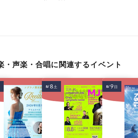
楽・声楽・合唱に関連するイベント
8
9
8/
8/
土
日