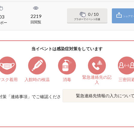
0
/ 10
2219
03
シェアで
ブラボーでイベント応援
回閲覧
ボー
当イベントは感染症対策をしています
緊急連絡先の
記
マスク着用
入館時の検温
消毒
三密回
入
緊急連絡先情報の入力につい
対策「
連絡事項
」でご確認くださ