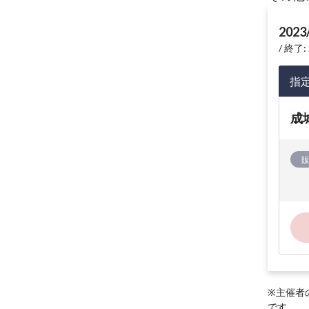
2023
終了: 
指
成
※主催者
です。