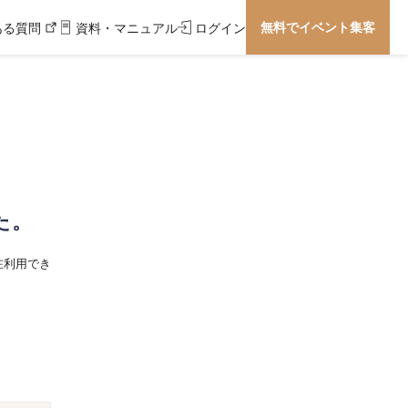
無料でイベント集客
ある質問
資料・マニュアル
ログイン
た。
在利用でき