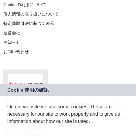
Cookieの利用について
個人情報の取り扱いについて
特定商取引法に基づく表示
運営会社
お知らせ
お問い合わせ
本サービスは、NTT
JASRAC許諾番号：
On our website we use some cookies. These are
ドコモグループの新
9024936001Y45037
規事業創出プログラ
necessary for our site to work properly and to give us
JASRAC許諾番号：
ム「docomo
9024936002Y45040
information about how our site is used.
STARTUP」を通じて
企画され、株式会社
teketにより運営され