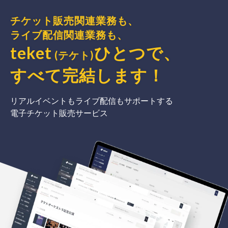
チケット販売関連業務も、
ライブ配信関連業務も、
teket
ひとつで、
(テケト)
すべて完結
します
！
リアルイベントもライブ配信もサポートする
電子チケット販売サービス