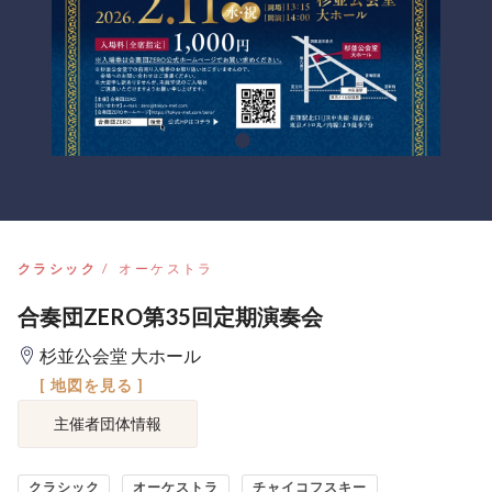
クラシック
オーケストラ
合奏団ZERO第35回定期演奏会
杉並公会堂 大ホール
[ 地図を見る ]
主催者団体情報
クラシック
オーケストラ
チャイコフスキー