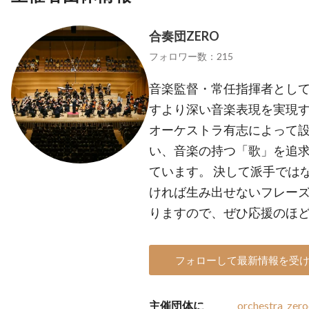
合奏団ZERO
フォロワー数：215
音楽監督・常任指揮者とし
すより深い音楽表現を実現
オーケストラ有志によって設
い、音楽の持つ「歌」を追
ています。 決して派手では
ければ生み出せないフレー
りますので、ぜひ応援のほ
フォローして最新情報を受
主催団体に
orchestra_zero