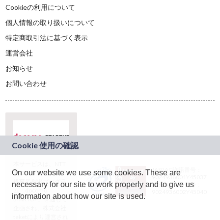
Cookieの利用について
個人情報の取り扱いについて
特定商取引法に基づく表示
運営会社
お知らせ
お問い合わせ
本サービスは、NTT
JASRAC許諾番号：
On our website we use some cookies. These are
ドコモグループの新
9024936001Y45037
規事業創出プログラ
necessary for our site to work properly and to give us
JASRAC許諾番号：
ム「docomo
9024936002Y45040
information about how our site is used.
STARTUP」を通じて
企画され、株式会社
teketにより運営され