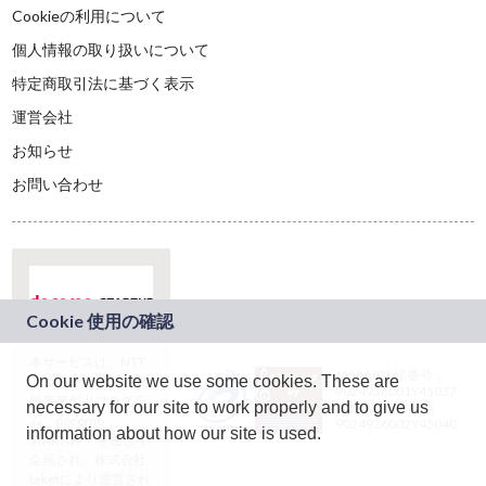
Cookieの利用について
個人情報の取り扱いについて
特定商取引法に基づく表示
運営会社
お知らせ
お問い合わせ
本サービスは、NTT
JASRAC許諾番号：
On our website we use some cookies. These are
ドコモグループの新
9024936001Y45037
規事業創出プログラ
necessary for our site to work properly and to give us
JASRAC許諾番号：
ム「docomo
9024936002Y45040
information about how our site is used.
STARTUP」を通じて
企画され、株式会社
teketにより運営され