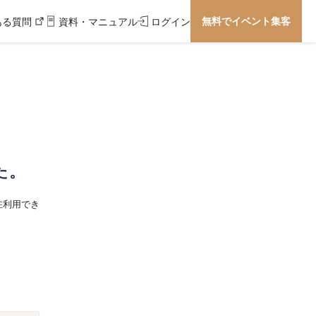
無料でイベント集客
ある質問
資料・マニュアル
ログイン
た。
在利用でき