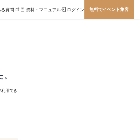
無料でイベント集客
ある質問
資料・マニュアル
ログイン
た。
在利用でき