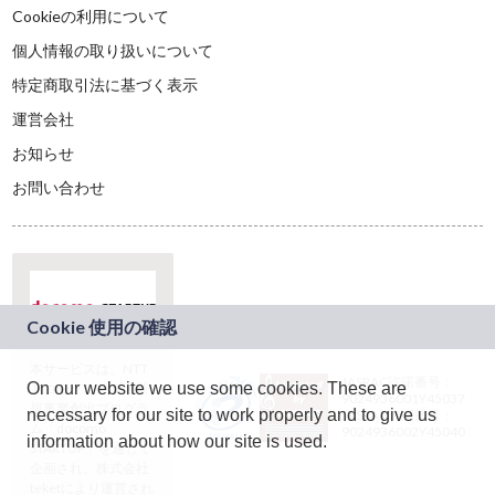
Cookieの利用について
個人情報の取り扱いについて
特定商取引法に基づく表示
運営会社
お知らせ
お問い合わせ
本サービスは、NTT
JASRAC許諾番号：
On our website we use some cookies. These are
ドコモグループの新
9024936001Y45037
規事業創出プログラ
necessary for our site to work properly and to give us
JASRAC許諾番号：
ム「docomo
9024936002Y45040
information about how our site is used.
STARTUP」を通じて
企画され、株式会社
teketにより運営され