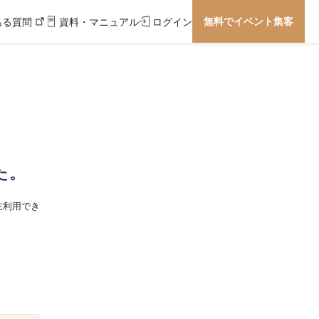
無料でイベント集客
ある質問
資料・マニュアル
ログイン
た。
在利用でき