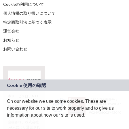
Cookieの利用について
個人情報の取り扱いについて
特定商取引法に基づく表示
運営会社
お知らせ
お問い合わせ
本サービスは、NTT
JASRAC許諾番号：
On our website we use some cookies. These are
ドコモグループの新
9024936001Y45037
規事業創出プログラ
necessary for our site to work properly and to give us
JASRAC許諾番号：
ム「docomo
9024936002Y45040
information about how our site is used.
STARTUP」を通じて
企画され、株式会社
teketにより運営され