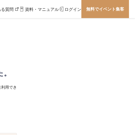
無料でイベント集客
ある質問
資料・マニュアル
ログイン
た。
在利用でき