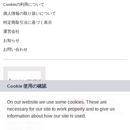
Cookieの利用について
個人情報の取り扱いについて
特定商取引法に基づく表示
運営会社
お知らせ
お問い合わせ
本サービスは、NTT
JASRAC許諾番号：
On our website we use some cookies. These are
ドコモグループの新
9024936001Y45037
規事業創出プログラ
necessary for our site to work properly and to give us
JASRAC許諾番号：
ム「docomo
9024936002Y45040
information about how our site is used.
STARTUP」を通じて
企画され、株式会社
teketにより運営され