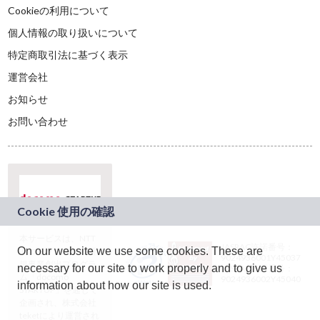
Cookieの利用について
個人情報の取り扱いについて
特定商取引法に基づく表示
運営会社
お知らせ
お問い合わせ
本サービスは、NTT
JASRAC許諾番号：
On our website we use some cookies. These are
ドコモグループの新
9024936001Y45037
規事業創出プログラ
necessary for our site to work properly and to give us
JASRAC許諾番号：
ム「docomo
9024936002Y45040
information about how our site is used.
STARTUP」を通じて
企画され、株式会社
teketにより運営され