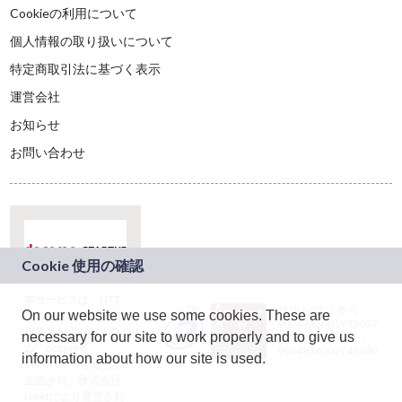
Cookieの利用について
個人情報の取り扱いについて
特定商取引法に基づく表示
運営会社
お知らせ
お問い合わせ
本サービスは、NTT
JASRAC許諾番号：
On our website we use some cookies. These are
ドコモグループの新
9024936001Y45037
規事業創出プログラ
necessary for our site to work properly and to give us
JASRAC許諾番号：
ム「docomo
9024936002Y45040
information about how our site is used.
STARTUP」を通じて
企画され、株式会社
teketにより運営され