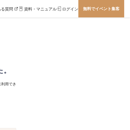
無料でイベント集客
ある質問
資料・マニュアル
ログイン
た。
在利用でき