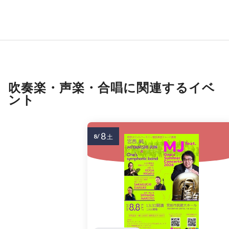
吹奏楽・声楽・合唱に関連するイベ
ント
8
8/
土