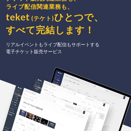
ライブ配信関連業務も、
teket
ひとつで、
(テケト)
すべて完結
します
！
リアルイベントもライブ配信もサポートする
電子チケット販売サービス