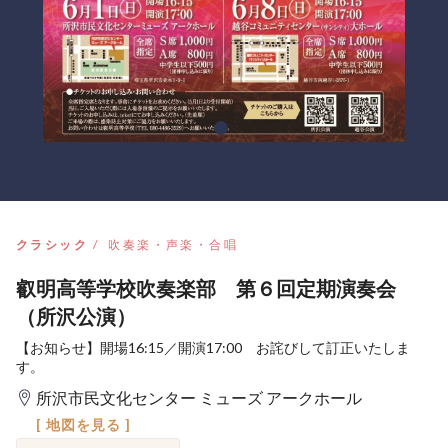
クラシック
吹奏楽・声楽・合唱
叡明高等学校吹奏楽部 第６回定期演奏会
（所沢公演）
【お知らせ】開場16:15／開演17:00 お詫びして訂正いたしま
す。
所沢市民文化センター ミューズ アークホール
[ 地図を見る ]