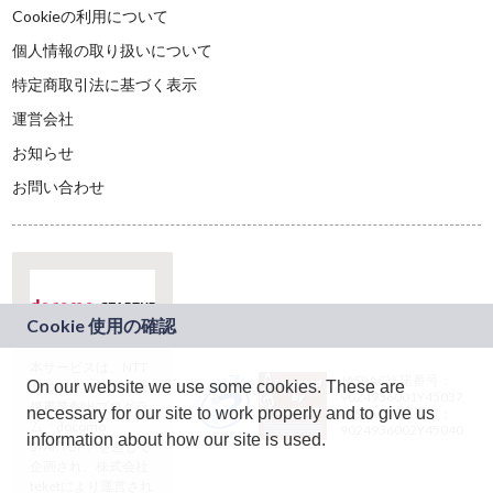
Cookieの利用について
個人情報の取り扱いについて
特定商取引法に基づく表示
運営会社
お知らせ
お問い合わせ
本サービスは、NTT
JASRAC許諾番号：
On our website we use some cookies. These are
ドコモグループの新
9024936001Y45037
規事業創出プログラ
necessary for our site to work properly and to give us
JASRAC許諾番号：
ム「docomo
9024936002Y45040
information about how our site is used.
STARTUP」を通じて
企画され、株式会社
teketにより運営され