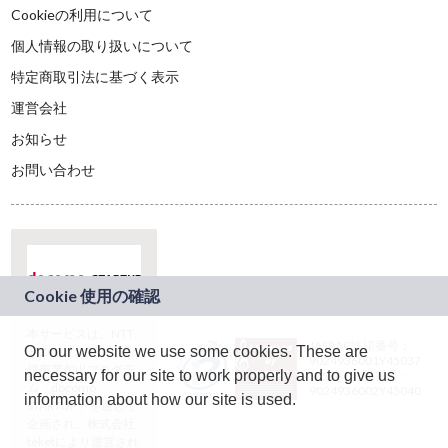
Cookieの利用について
個人情報の取り扱いについて
特定商取引法に基づく表示
運営会社
お知らせ
お問い合わせ
本サービスは、NTT
JASRAC許諾番号：
On our website we use some cookies. These are
ドコモグループの新
9024936001Y45037
規事業創出プログラ
necessary for our site to work properly and to give us
JASRAC許諾番号：
ム「docomo
9024936002Y45040
information about how our site is used.
STARTUP」を通じて
企画され、株式会社
teketにより運営され