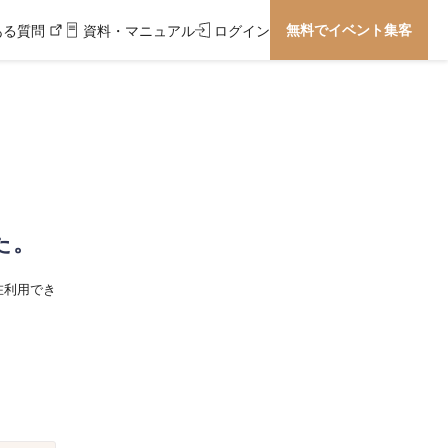
無料でイベント集客
ある質問
資料・マニュアル
ログイン
た。
在利用でき