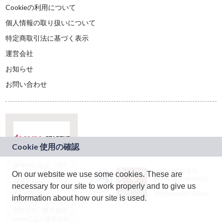
Cookieの利用について
個人情報の取り扱いについて
特定商取引法に基づく表示
運営会社
お知らせ
お問い合わせ
本サービスは、NTT
JASRAC許諾番号：
On our website we use some cookies. These are
ドコモグループの新
9024936001Y45037
規事業創出プログラ
necessary for our site to work properly and to give us
JASRAC許諾番号：
ム「docomo
9024936002Y45040
information about how our site is used.
STARTUP」を通じて
企画され、株式会社
teketにより運営され