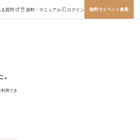
無料でイベント集客
ある質問
資料・マニュアル
ログイン
た。
在利用でき