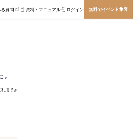
無料でイベント集客
ある質問
資料・マニュアル
ログイン
た。
在利用でき