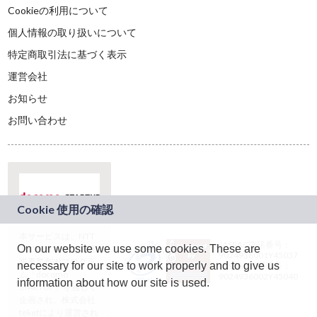
Cookieの利用について
個人情報の取り扱いについて
特定商取引法に基づく表示
運営会社
お知らせ
お問い合わせ
本サービスは、NTT
JASRAC許諾番号：
On our website we use some cookies. These are
ドコモグループの新
9024936001Y45037
規事業創出プログラ
necessary for our site to work properly and to give us
JASRAC許諾番号：
ム「docomo
9024936002Y45040
information about how our site is used.
STARTUP」を通じて
企画され、株式会社
teketにより運営され