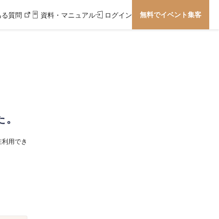
無料でイベント集客
ある質問
資料・マニュアル
ログイン
た。
在利用でき