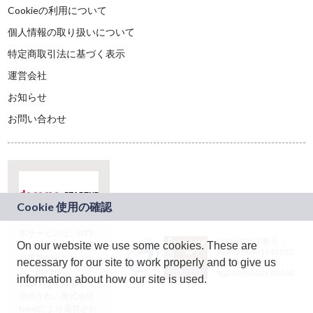
Cookieの利用について
個人情報の取り扱いについて
特定商取引法に基づく表示
運営会社
お知らせ
お問い合わせ
本サービスは、NTT
JASRAC許諾番号：
On our website we use some cookies. These are
ドコモグループの新
9024936001Y45037
規事業創出プログラ
necessary for our site to work properly and to give us
JASRAC許諾番号：
ム「docomo
9024936002Y45040
information about how our site is used.
STARTUP」を通じて
企画され、株式会社
teketにより運営され