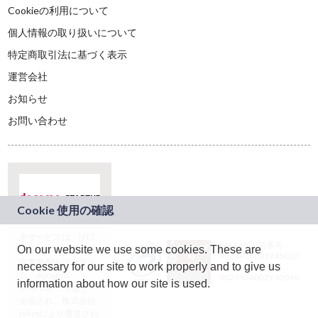
Cookieの利用について
個人情報の取り扱いについて
特定商取引法に基づく表示
運営会社
お知らせ
お問い合わせ
本サービスは、NTT
JASRAC許諾番号：
On our website we use some cookies. These are
ドコモグループの新
9024936001Y45037
規事業創出プログラ
necessary for our site to work properly and to give us
JASRAC許諾番号：
ム「docomo
9024936002Y45040
information about how our site is used.
STARTUP」を通じて
企画され、株式会社
teketにより運営され