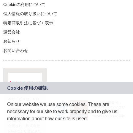
Cookieの利用について
個人情報の取り扱いについて
特定商取引法に基づく表示
運営会社
お知らせ
お問い合わせ
本サービスは、NTT
JASRAC許諾番号：
On our website we use some cookies. These are
ドコモグループの新
9024936001Y45037
規事業創出プログラ
necessary for our site to work properly and to give us
JASRAC許諾番号：
ム「docomo
9024936002Y45040
information about how our site is used.
STARTUP」を通じて
企画され、株式会社
teketにより運営され