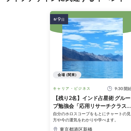
9
8/
日
会場 (関東)
9:30 開
キャリア・ビジネス
【残り2名】インド占星術 グルー
プ勉強会「応用リサーチクラス
8/9(日)
自分のホロスコープをもとにチャートの見
方や今の運気をわかりや学べます。
東京都港区新橋