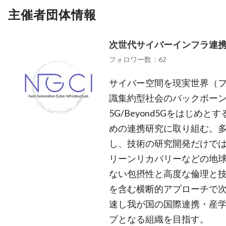
主催者団体情報
次世代サイバーインフラ連
フォロワー数：62
サイバー空間を現実世界（
識集約型社会のバックボー
5G/Beyond5Gをはじめ
めの連携研究に取り組む。
し、技術の研究開発だけで
リーンリカバリーなどの地
ない包摂性と高度な倫理と
を含む横断的アプローチで
速し我が国の国際連携・産
プとなる組織を目指す。