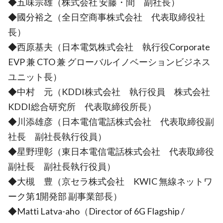
◆五味宗雄（株式会社 安藤・間 副社長）
◆國分裕之（全日空商事株式会社 代表取締役社
長）
◆西原基夫（日本電気株式会社 執行役Corporate
EVP 兼 CTO 兼 グローバルイノベーションビジネス
ユニット長）
◆中村 元（KDDI株式会社 執行役員 株式会社
KDDI総合研究所 代表取締役所長）
◆川添雄彦（日本電信電話株式会社 代表取締役副
社長 副社長執行役員）
◆星野理彰（東日本電信電話株式会社 代表取締役
副社長 副社長執行役員）
◆大槻 豊（京セラ株式会社 KWIC 無線ネットワ
ーク第1開発部 副事業部長）
◆Matti Latva-aho（Director of 6G Flagship /