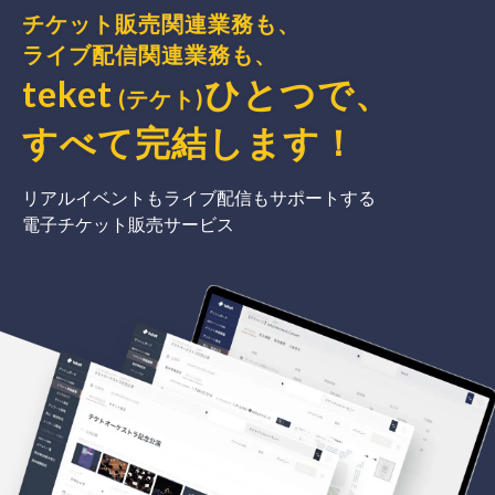
チケット販売関連業務も、
ライブ配信関連業務も、
teket
ひとつで、
(テケト)
すべて完結
します
！
リアルイベントもライブ配信もサポートする
電子チケット販売サービス