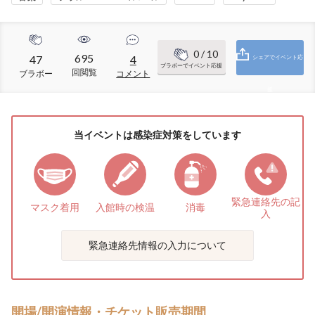
0
/ 10
695
47
4
シェアでイベント応
ブラボーでイベント応援
回閲覧
ブラボー
コメント
援
当イベントは感染症対策をしています
緊急連絡先の
記
マスク着用
入館時の検温
消毒
入
緊急連絡先情報の入力について
開場/開演情報・チケット販売期間