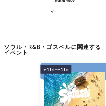
公式サ
イト
ソウル・R&B・ゴスペルに関連する
イベント
11
11
8/
~
9/
火
金