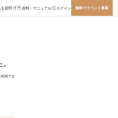
無料でイベント集客
ある質問
資料・マニュアル
ログイン
た。
在利用でき