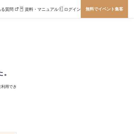
無料でイベント集客
ある質問
資料・マニュアル
ログイン
た。
在利用でき