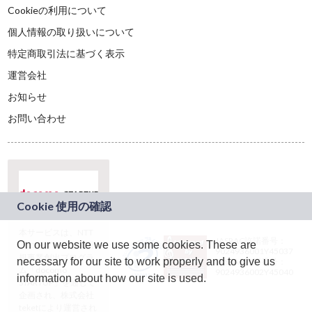
Cookieの利用について
個人情報の取り扱いについて
特定商取引法に基づく表示
運営会社
お知らせ
お問い合わせ
本サービスは、NTT
JASRAC許諾番号：
On our website we use some cookies. These are
ドコモグループの新
9024936001Y45037
規事業創出プログラ
necessary for our site to work properly and to give us
JASRAC許諾番号：
ム「docomo
9024936002Y45040
information about how our site is used.
STARTUP」を通じて
企画され、株式会社
teketにより運営され