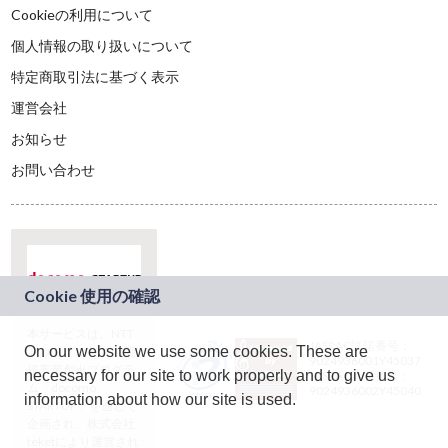
Cookieの利用について
個人情報の取り扱いについて
特定商取引法に基づく表示
運営会社
お知らせ
お問い合わせ
本サービスは、NTT
JASRAC許諾番号：
On our website we use some cookies. These are
ドコモグループの新
9024936001Y45037
規事業創出プログラ
necessary for our site to work properly and to give us
JASRAC許諾番号：
ム「docomo
9024936002Y45040
information about how our site is used.
STARTUP」を通じて
企画され、株式会社
teketにより運営され