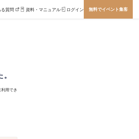
無料でイベント集客
ある質問
資料・マニュアル
ログイン
た。
在利用でき