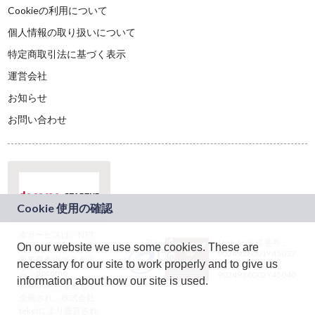
Cookieの利用について
個人情報の取り扱いについて
特定商取引法に基づく表示
運営会社
お知らせ
お問い合わせ
本サービスは、NTT
JASRAC許諾番号：
On our website we use some cookies. These are
ドコモグループの新
9024936001Y45037
規事業創出プログラ
necessary for our site to work properly and to give us
JASRAC許諾番号：
ム「docomo
9024936002Y45040
information about how our site is used.
STARTUP」を通じて
企画され、株式会社
teketにより運営され