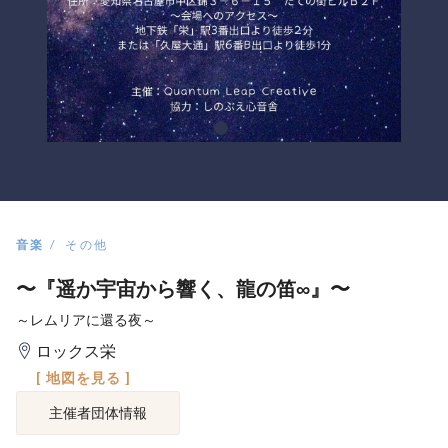
音楽
その他
〜『遥か宇宙から響く、龍の笛∞』〜
～レムリアに還る夜～
ロックス栄
[ 地図を見る ]
主催者団体情報