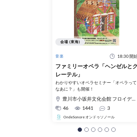
会場 (東海)
18:30 開
音楽
ファミリーオペラ「ヘンゼルと
レーテル」
わかりやすいオペラセミナー「オペラって
なあに？」も開催！
豊川市小坂井文化会館 フロイデンホール
46
1441
3
OndeSonore オンドゥソノール