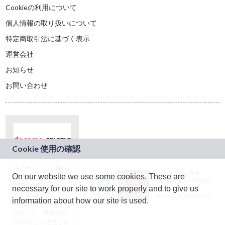
Cookieの利用について
個人情報の取り扱いについて
特定商取引法に基づく表示
運営会社
お知らせ
お問い合わせ
本サービスは、NTT
JASRAC許諾番号：
On our website we use some cookies. These are
ドコモグループの新
9024936001Y45037
規事業創出プログラ
necessary for our site to work properly and to give us
JASRAC許諾番号：
ム「docomo
9024936002Y45040
information about how our site is used.
STARTUP」を通じて
企画され、株式会社
teketにより運営され