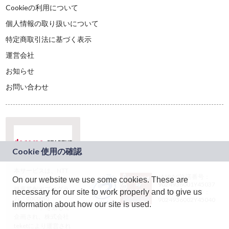
Cookieの利用について
個人情報の取り扱いについて
特定商取引法に基づく表示
運営会社
お知らせ
お問い合わせ
本サービスは、NTT
JASRAC許諾番号：
On our website we use some cookies. These are
ドコモグループの新
9024936001Y45037
規事業創出プログラ
necessary for our site to work properly and to give us
JASRAC許諾番号：
ム「docomo
9024936002Y45040
information about how our site is used.
STARTUP」を通じて
企画され、株式会社
teketにより運営され