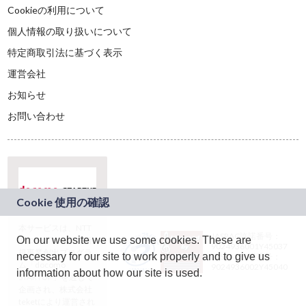
Cookieの利用について
個人情報の取り扱いについて
特定商取引法に基づく表示
運営会社
お知らせ
お問い合わせ
本サービスは、NTT
JASRAC許諾番号：
On our website we use some cookies. These are
ドコモグループの新
9024936001Y45037
規事業創出プログラ
necessary for our site to work properly and to give us
JASRAC許諾番号：
ム「docomo
9024936002Y45040
information about how our site is used.
STARTUP」を通じて
企画され、株式会社
teketにより運営され