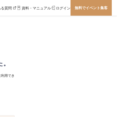
無料でイベント集客
ある質問
資料・マニュアル
ログイン
た。
在利用でき