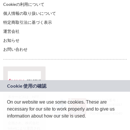
Cookieの利用について
個人情報の取り扱いについて
特定商取引法に基づく表示
運営会社
お知らせ
お問い合わせ
本サービスは、NTT
JASRAC許諾番号：
On our website we use some cookies. These are
ドコモグループの新
9024936001Y45037
規事業創出プログラ
necessary for our site to work properly and to give us
JASRAC許諾番号：
ム「docomo
9024936002Y45040
information about how our site is used.
STARTUP」を通じて
企画され、株式会社
teketにより運営され