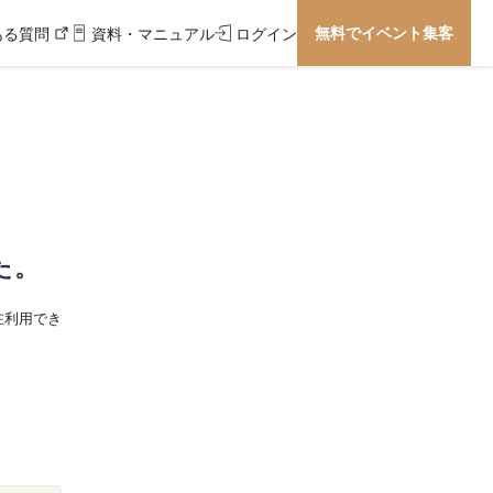
無料でイベント集客
ある質問
資料・マニュアル
ログイン
た。
在利用でき